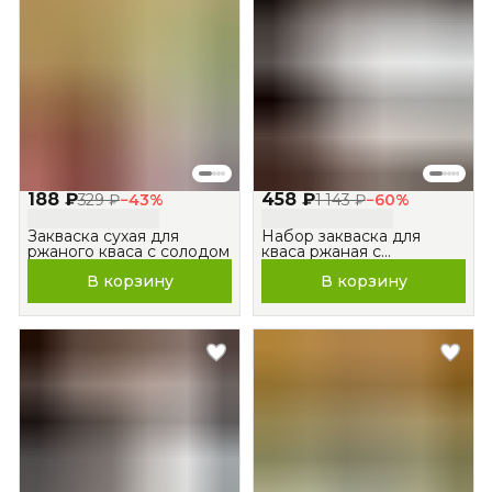
188 ₽
458 ₽
329 ₽
−
43
%
1 143 ₽
−
60
%
Закваска сухая для
Набор закваска для
ржаного кваса с солодом
кваса ржаная с
ферментированным
В корзину
В корзину
солодом