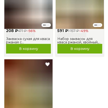
208 ₽
591 ₽
471 ₽
−
56
%
1 157 ₽
−
49
%
Закваска сухая для кваса
Набор заквасок для
ржаная с
кваса ржаной, хвойный,
ферментированным
травяной
В корзину
В корзину
солодом