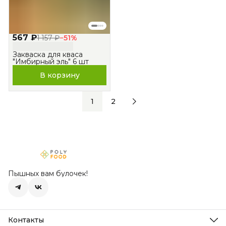
567 ₽
1 157 ₽
−
51
%
Закваска для кваса
"Имбирный эль" 6 шт
В корзину
1
2
Пышных вам булочек!
Контакты