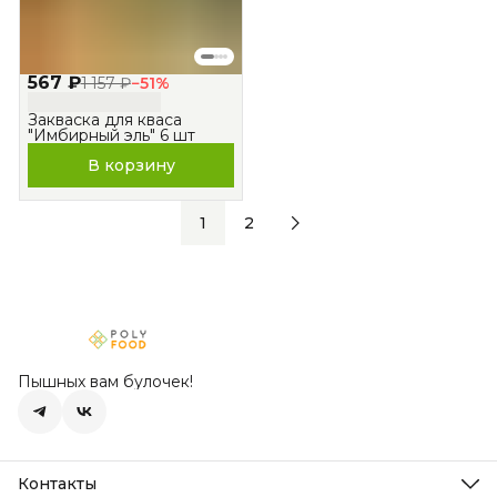
567 ₽
1 157 ₽
−
51
%
Закваска для кваса
"Имбирный эль" 6 шт
В корзину
1
2
Пышных вам булочек!
Контакты