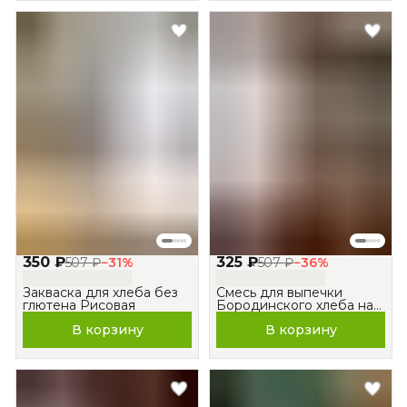
350 ₽
325 ₽
507 ₽
−
31
%
507 ₽
−
36
%
Закваска для хлеба без
Смесь для выпечки
глютена Рисовая
Бородинского хлеба на
закваске
В корзину
В корзину