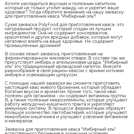
Хотите насладиться вкусным и полезным напитком,
который не только утолит жажду, но и укрепит ваше
здоровье? Тогда обратите внимание на нашу закваску
для приготовления кваса "Имбирный эль"!
Сухая закваска PolyFood для приготовления кваса- это
натуральный продукт, который создан из лучших
ингредиентов. Она не содержит консервантов,
красителей и других вредных добавок, которые могут
негативно влиять на ваше здоровье. Не содержит
промышленных дрожжей!
В основе лежит закваска, приготовленная на
ферментированном хмелевом отваре. В составе так же
присутствует имбирь и апельсиновая цедра. "Имбирный
эль" это традиционный ирландский напиток. Внесите
разнообразие в свой рацион квасом с яркими нотками
имбиря и освежающим цитрусом.
С помощью нашей закваски вы сможете приготовить
настоящий квас живого брожения, который обладает
богатым вкусом и ароматом. Кроме того, такой квас
полезен для организма - он содержит витамины группы
В, а также полезные микроэлементы, которые улучшают
работу желудочно-кишечного тракта и укрепляют
иммунную систему. В процессе ферментации образует
большое количество лактобактерий, которые улучшают
микробиом кишечника и улучшают усвоение витаминов
и минералов.
Закваска для приготовления кваса "Имбирный эль"
естественного брожения в домашних условиях.