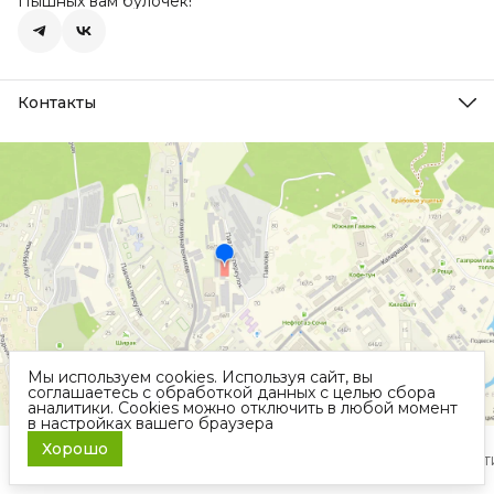
Пышных вам булочек!
Контакты
Адрес
354200, Россия, Краснодарский Край, г. Сочи, п.
Лазаревское, пер. Павлова, 6
Телефон
8 (495) 115-35-10
Режим работы
Пн-Пт, с 10.00 до 19.00
Эл. почта
sales@polyfood.ru
Мы используем cookies. Используя сайт, вы
соглашаетесь с обработкой данных с целью сбора
аналитики. Cookies можно отключить в любой момент
в настройках вашего браузера
Хорошо
Оплата
Доставка
Правила возврата
Реквизиты
Оферта
Полит